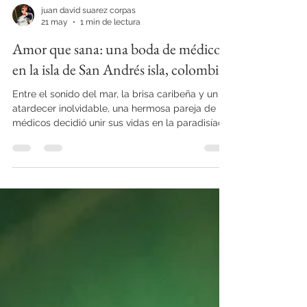
juan david suarez corpas
21 may
1 min de lectura
Amor que sana: una boda de médicos
en la isla de San Andrés isla, colombia.
Entre el sonido del mar, la brisa caribeña y un
atardecer inolvidable, una hermosa pareja de
médicos decidió unir sus vidas en la paradisíaca
isla de San Andrés. Rodeados de familiares,
amigos y mucho amor, celebraron una boda
llena de emociones, elegancia y momentos
auténticos.